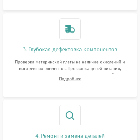
использованием сжатого воздуха и щеток.
3. Глубокая дефектовка компонентов
Проверка материнской платы на наличие окислений и
выгоревших элементов. Прозвонка цепей питания,
тестирование приводных моторов колес и турбины
Подробнее
всасывания. Оценка состояния оптических и инфракрасных
датчиков, а также механизма лазерного дальномера.
4. Ремонт и замена деталей