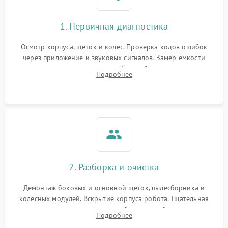
1. Первичная диагностика
Осмотр корпуса, щеток и колес. Проверка кодов ошибок
через приложение и звуковых сигналов. Замер емкости
аккумулятора и тестирование базовой станции зарядки.
Подробнее
Оценка работы лидара, бампера и датчиков падения для
локализации неисправности.
2. Разборка и очистка
Демонтаж боковых и основной щеток, пылесборника и
колесных модулей. Вскрытие корпуса робота. Тщательная
очистка внутренних полостей, шестерней и плат от
Подробнее
скопившейся пыли, волос и шерсти животных с