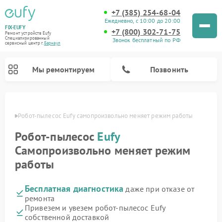
+7 (385) 254-68-04
Ежедневно, с 10:00 до 20:00
FIX-EUFY
+7 (800) 302-71-75
Ремонт устройств Eufy
Специализированный
Звонок бесплатный по РФ
cервисный центр г.
Барнаул
Мы ремонтируем
Позвонить
науле
Робот-пылесос Eufy самопроизвольно меняет режим работы
Робот-пылесос
Eufy
Ремонт вертикальных пылесосов Eufy
Ремонт камер видеонаблюдения Eufy
Самопроизвольно меняет режим
работы
Бесплатная диагностика
даже при отказе от
ремонта
Привезем и увезем робот-пылесос Eufy
собственной доставкой