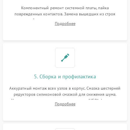
Компонентный ремонт системной платы, пайка
поврежденных контактов. Замена вышедших из строя
двигателей, изношенного аккумулятора, неисправного
Подробнее
лидара или помпы подачи воды. Восстановление шлейфов и
устранение последствий попадания влаги.
5. Сборка и профилактика
Аккуратный монтаж всех узлов в корпус. Смазка шестерней
редукторов силиконовой смазкой для снижения шума.
Установка новых расходных материалов (HEPA-фильтров,
Подробнее
микрофибры, щеток). Надежная фиксация разъемов и
проверка герметичности водяного контура.