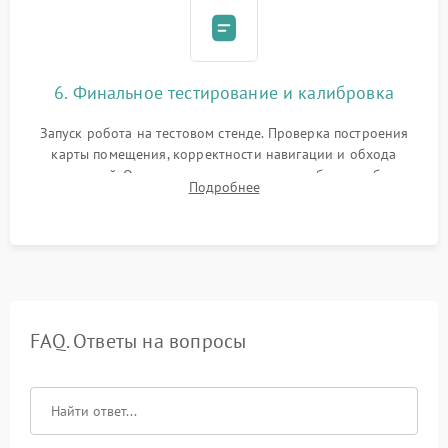
6. Финальное тестирование и калибровка
Запуск робота на тестовом стенде. Проверка построения
карты помещения, корректности навигации и обхода
препятствий. Оценка силы всасывания и работы турбины.
Подробнее
Тестирование автоматического возврата на док-станцию и
процесса зарядки.
FAQ. Ответы на вопросы